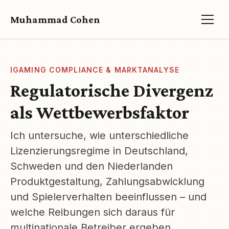
Muhammad Cohen
IGAMING COMPLIANCE & MARKTANALYSE
Regulatorische Divergenz
als Wettbewerbsfaktor
Ich untersuche, wie unterschiedliche
Lizenzierungsregime in Deutschland,
Schweden und den Niederlanden
Produktgestaltung, Zahlungsabwicklung
und Spielerverhalten beeinflussen – und
welche Reibungen sich daraus für
multinationale Betreiber ergeben.