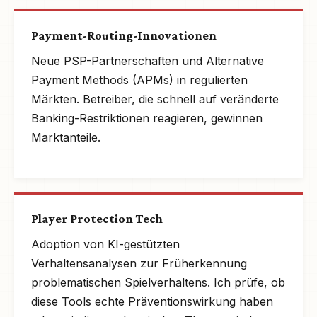
Payment-Routing-Innovationen
Neue PSP-Partnerschaften und Alternative
Payment Methods (APMs) in regulierten
Märkten. Betreiber, die schnell auf veränderte
Banking-Restriktionen reagieren, gewinnen
Marktanteile.
Player Protection Tech
Adoption von KI-gestützten
Verhaltensanalysen zur Früherkennung
problematischen Spielverhaltens. Ich prüfe, ob
diese Tools echte Präventionswirkung haben