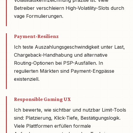
Volatilitätskennzeichnung präzise ist. Viele
Betreiber verschleiern High-Volatility-Slots durch
vage Formulierungen.
Payment-Resilienz
Ich teste Auszahlungsgeschwindigkeit unter Last,
Chargeback-Handhabung und alternative
Routing-Optionen bei PSP-Ausfällen. In
regulierten Märkten sind Payment-Engpässe
existenziell.
Responsible Gaming UX
Ich bewerte, wie sichtbar und nutzbar Limit-Tools
sind: Platzierung, Klick-Tiefe, Bestätigungslogik.
Viele Plattformen erfüllen formale