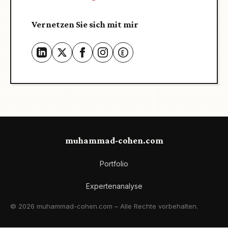
Vernetzen Sie sich mit mir
muhammad-cohen.com
Portfolio
Expertenanalyse
© 2026 muhammad-cohen.com – Alle Rechte vorbehalten.